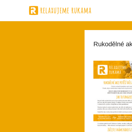
Relaxujeme
Firemní rukodělní akce
Rukodělné ak