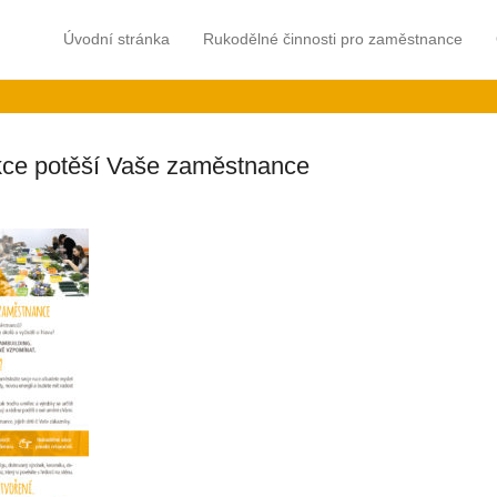
 rukama
Hlavní menu
Přejít na obsah
Úvodní stránka
Rukodělné činnosti pro zaměstnance
 zaměřené na relaxaci a teambulding.
ce potěší Vaše zaměstnance