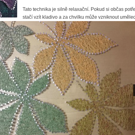
Tato technika je silně relaxační. Pokud si občas potře
stačí vzít kladivo a za chvilku může vzniknout umělec