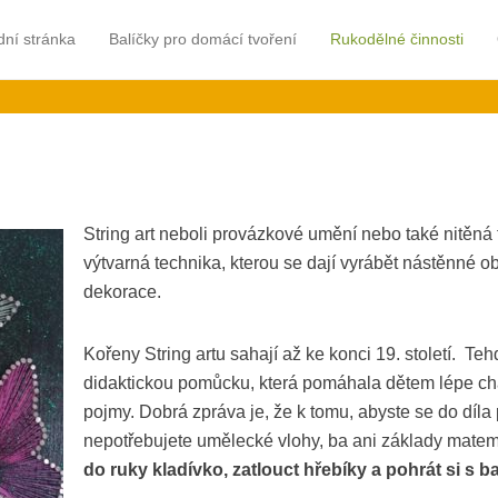
 rukama
 menu
 na obsah
ní stránka
Balíčky pro domácí tvoření
Rukodělné činnosti
e zaměřené na relaxaci a teambulding
String art neboli provázkové umění nebo také nitěná 
výtvarná technika, kterou se dají vyrábět nástěnné o
dekorace.
Kořeny String artu sahají až ke konci 19. století. Te
didaktickou pomůcku, která pomáhala dětem lépe c
pojmy. Dobrá zpráva je, že k tomu, abyste se do díla 
nepotřebujete umělecké vlohy, ba ani základy matem
do ruky kladívko, zatlouct hřebíky a pohrát si s b