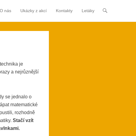
O nás
Ukázky z akcí
Kontakty
Letáky
technika je
brazy a nejrůznější
hdy se jednalo o
hápat matematické
pustili, rozhodně
atiky.
Stačí vzít
avlnkami.