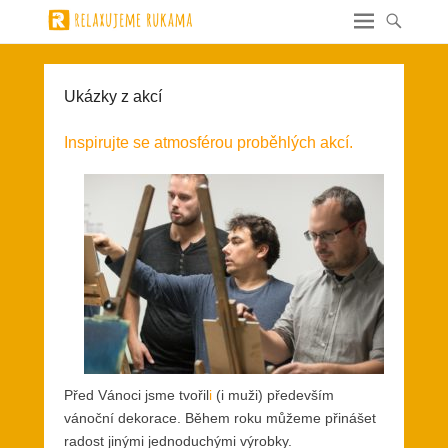
Ukázky z akcí
Inspirujte se atmosférou proběhlých akcí.
Před Vánoci jsme tvořil
i
(i muži) především
vánoční dekorace. Během roku můžeme přinášet
radost jinými jednoduchými výrobky.