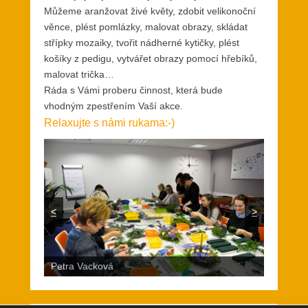
Můžeme aranžovat živé květy, zdobit velikonoční
věnce, plést pomlázky, malovat obrazy, skládat
střípky mozaiky, tvořit nádherné kytičky, plést
košíky z pedigu, vytvářet obrazy pomocí hřebíků,
malovat trička…
Ráda s Vámi proberu činnost, která bude
vhodným zpestřením Vaší akce.
Relaxujte s námi rukama:-)
<
>
Petra Vacková